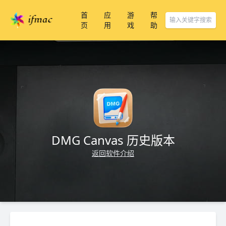
首
应
游
帮
页
用
戏
助
DMG Canvas 历史版本
返回软件介绍