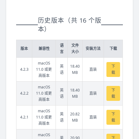
历史版本（共 16 个版
本）
语
文件
版本
兼容性
安装方法
下载
言
大小
macOS
英
18.40
下
4.2.3
11.0 或更
直装
语
MB
载
高版本
macOS
英
18.40
下
4.2.2
11.0 或更
直装
语
MB
载
高版本
macOS
英
20.82
下
4.2.1
11.0 或更
直装
语
MB
载
高版本
macOS
英
20.90
下