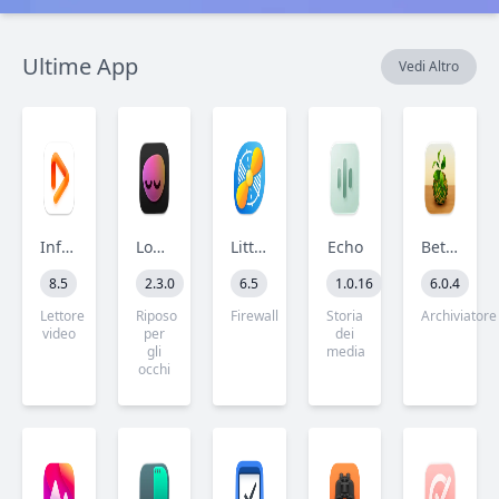
Ultime App
Vedi Altro
Infuse Pro
LookAway
Little Snitch
Echo
Betterzip
8.5
2.3.0
6.5
1.0.16
6.0.4
Lettore
Riposo
Firewall
Storia
Archiviatore
video
per
dei
gli
media
occhi