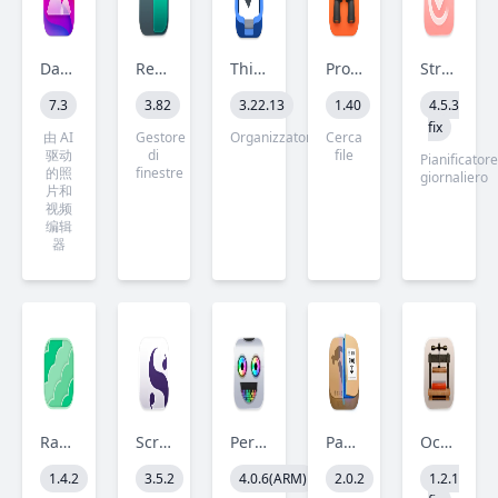
Darkroom
Rectangle Pro
Things
ProFind
Structured
7.3
3.82
3.22.13
1.40
4.5.3
fix
由 AI
Gestore
Organizzatore
Cerca
驱动
di
file
Pianificator
的照
finestre
giornaliero
片和
视频
编辑
器
Radiccio
Scrivener
Permute
Package Builder
Octavo
1.4.2
3.5.2
4.0.6(ARM)
2.0.2
1.2.1