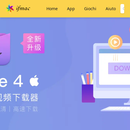
Home
App
Giochi
Aiuto