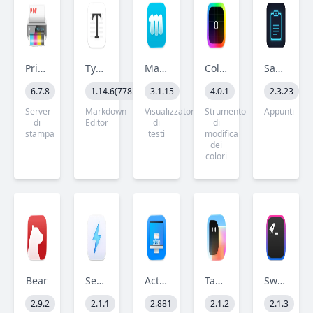
Print to PDF Pro
Typora
Marked
ColorSlurp
SaneClip
6.7.8
1.14.6(7782)
3.1.15
4.0.1
2.3.23
Server
Markdown
Visualizzatore
Strumento
Appunti
di
Editor
di
di
stampa
testi
modifica
dei
colori
Bear
Sensei
ActiveDock
TabTab
SwiftServer
2.9.2
2.1.1
2.881
2.1.2
2.1.3