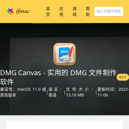
首
应
游
帮
页
用
戏
助
DMG Canvas - 实用的 DMG 文件制作
4.0.1
软件
兼容性：macOS 11.0 或
语言：
文件大小：
更新时间：2023
|
|
|
更高版本
英语
13.19 MB
11-06