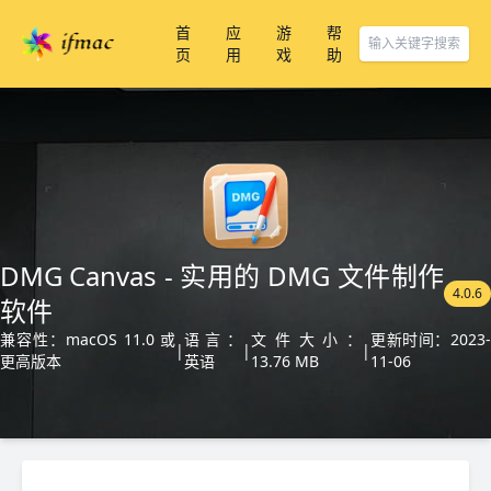
首
应
游
帮
页
用
戏
助
DMG Canvas - 实用的 DMG 文件制作
4.0.6
软件
兼容性：macOS 11.0 或
语言：
文件大小：
更新时间：2023
|
|
|
更高版本
英语
13.76 MB
11-06