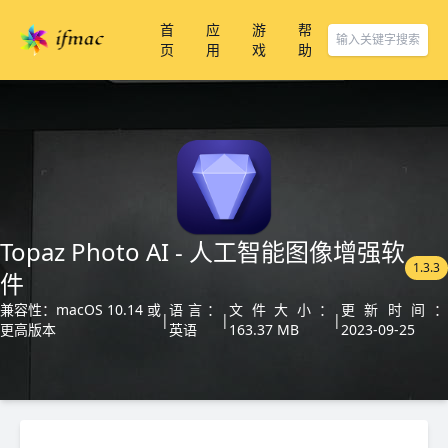
首
应
游
帮
页
用
戏
助
Topaz Photo AI - 人工智能图像增强软
1.3.3
件
兼容性：macOS 10.14 或
语言：
文件大小：
更新时间：
|
|
|
更高版本
英语
163.37 MB
2023-09-25