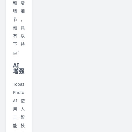
和增
强细
节，
他具
有以
下特
点：
AI
增强
Topaz
Photo
AI 使
用人
工智
能技