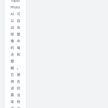
Topaz
Photo
AI 可
以自
动去
除图
像中
的噪
点和
模
糊。
它使
用先
进的
算法
来检