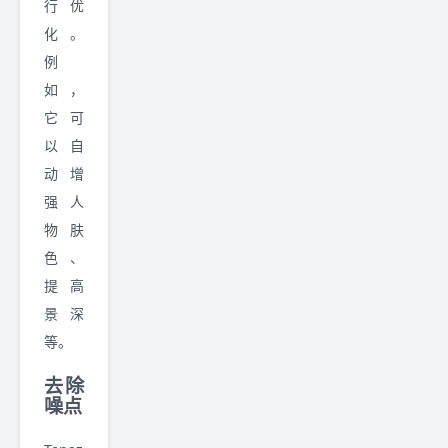
行优
化。
例
如，
它可
以自
动增
强人
物肤
色、
提高
景深
等。
去除
噪点