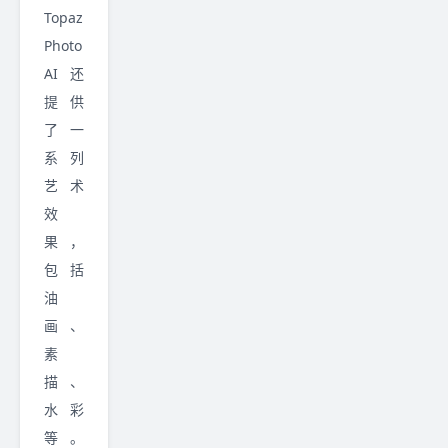
Topaz
Photo
AI 还
提供
了一
系列
艺术
效
果，
包括
油
画、
素
描、
水彩
等。