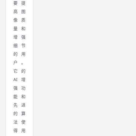
要提
高图
像质
量和
增强
细节
的用
户。
它的
AI增
强功
能和
先进
的算
法使
得用