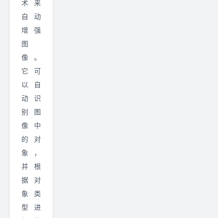
术来
自动
增强
图
像。
它可
以自
动识
别图
像中
的对
象，
并根
据对
象类
型进