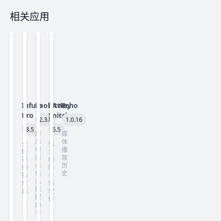
相关应用
Infuse
LookAway
Little
Echo
Pro
Snitch
2.3.0
1.0.16
8.5
6.5
屏
媒
幕
体
全
强
健
播
能
大
康
放
视
的
与
历
频
防
休
史
播
火
息
放
墙
提
器
软
醒
件
助
手