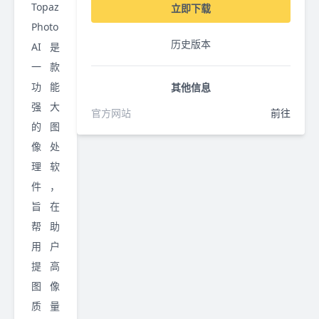
Topaz
立即下载
Photo
历史版本
AI 是
一款
功能
其他信息
强大
官方网站
前往
的图
像处
理软
件，
旨在
帮助
用户
提高
图像
质量