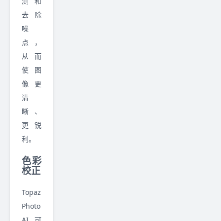
测和
去除
噪
点，
从而
使图
像更
清
晰、
更锐
利。
色彩
校正
Topaz
Photo
AI 可