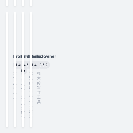
ProFind
Structured
Radiccio
Scrivener
1.40
4.5.3
1.4.2
3.5.2
fix
文
优
强
件
雅
大
可
搜
的
的
视
索
原
写
化
工
生
作
日
具
音
工
程
乐
具
规
播
划
放
软
器
件