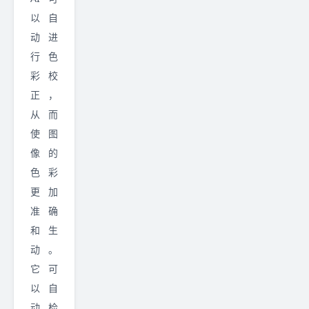
以自
动进
行色
彩校
正，
从而
使图
像的
色彩
更加
准确
和生
动。
它可
以自
动检