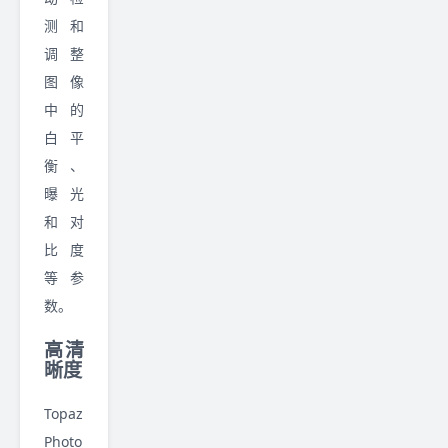
测和
调整
图像
中的
白平
衡、
曝光
和对
比度
等参
数。
高清
晰度
Topaz
Photo