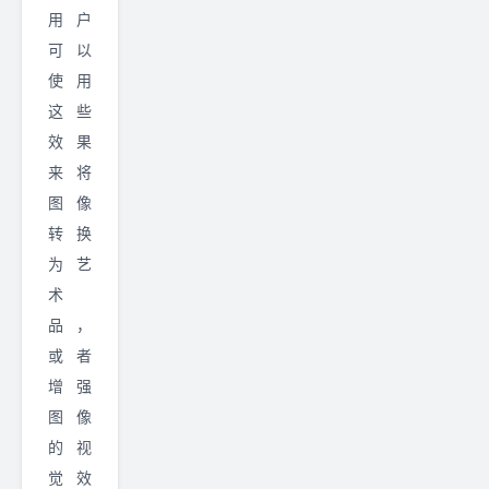
用户
可以
使用
这些
效果
来将
图像
转换
为艺
术
品，
或者
增强
图像
的视
觉效