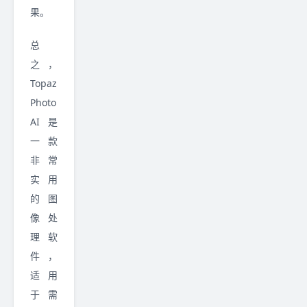
果。
总
之，
Topaz
Photo
AI 是
一款
非常
实用
的图
像处
理软
件，
适用
于需