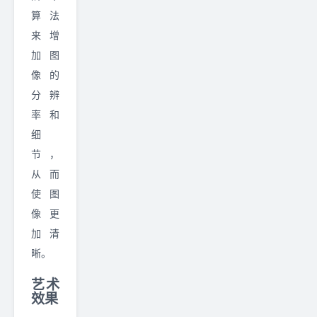
算法
来增
加图
像的
分辨
率和
细
节，
从而
使图
像更
加清
晰。
艺术
效果