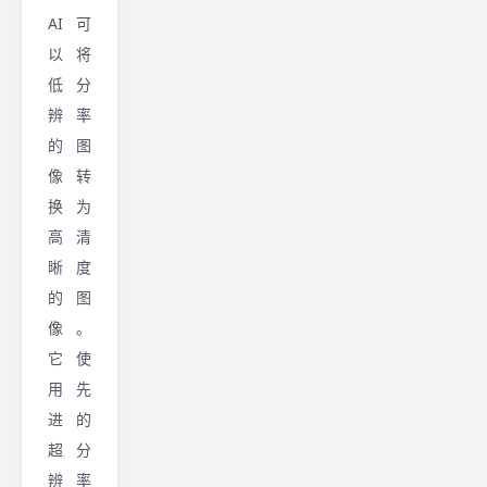
AI 可
以将
低分
辨率
的图
像转
换为
高清
晰度
的图
像。
它使
用先
进的
超分
辨率