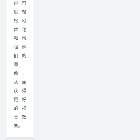
户可
以轻
松地
优化
和增
强他
们的
图
像，
从而
获得
更好
的视
觉效
果。