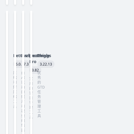
Betterzip
Darkroom
Rectangle
Things
Pro
6.0.4
7.3
3.22.13
3.82
压
由
优
缩
AI
秀
实
和
驱
的
用
解
动
GTD
的
压
的
任
窗
缩
照
务
口
工
片
管
管
具
和
理
理
视
工
工
频
具
具
编
辑
器