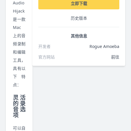
Audio
立即下载
Hijack
历史版本
是一款
Mac
上的音
其他信息
频录制
开发者
Rogue Amoeba
和编辑
官方网站
前往
工具，
具有以
下特
点：
灵活
的录
音选
项
可以自