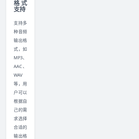
格式
支持
支持多
种音频
输出格
式，如
MP3、
AAC、
WAV
等，用
户可以
根据自
己的需
求选择
合适的
输出格