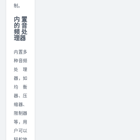
制。
内置
的音
频处
理器
内置多
种音频
处理
器，如
均衡
器、压
缩器、
限制器
等，用
户可以
轻松地