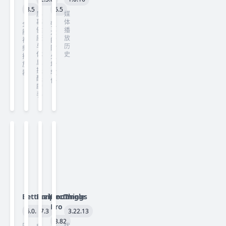
8.5
6.5
屏
媒
幕
体
全
强
健
播
能
大
康
放
视
的
与
历
频
防
休
史
播
火
息
放
墙
提
器
软
醒
件
助
手
Betterzip
Darkroom
Rectangle
Things
Pro
6.0.4
7.3
3.22.13
3.82
压
由
优