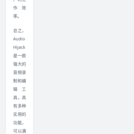
作效
率。
总之，
Audio
Hijack
是一款
强大的
音频录
制和编
辑工
具，具
有多种
实用的
功能，
可以满