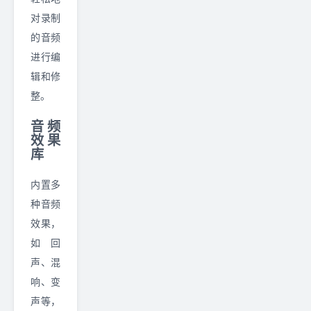
对录制
的音频
进行编
辑和修
整。
音频
效果
库
内置多
种音频
效果，
如回
声、混
响、变
声等，