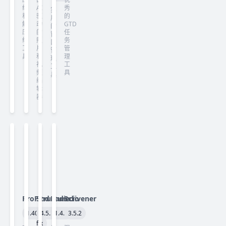
缩
AI
秀
实
和
驱
的
用
解
动
GTD
的
压
的
任
窗
缩
照
务
口
工
片
管
管
具
和
理
理
视
工
工
频
具
具
编
辑
器
ProFind
Structured
Radiccio
Scrivener
1.40
4.5.3
1.4.2
3.5.2
fix