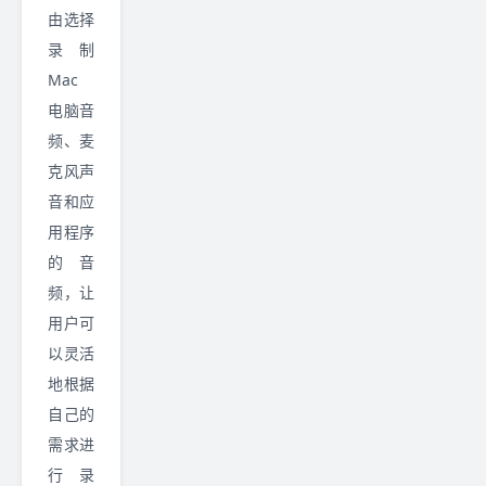
由选择
录制
Mac
电脑音
频、麦
克风声
音和应
用程序
的音
频，让
用户可
以灵活
地根据
自己的
需求进
行录