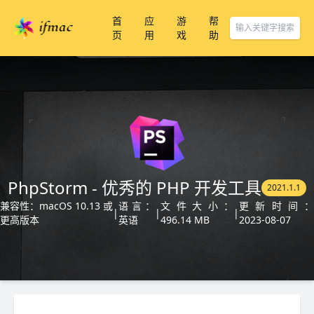
首
应
游
帮
页
用
戏
助
PhpStorm - 优秀的 PHP 开发工具
2021.1.1
兼容性：macOS 10.13 或
语言：
文件大小：
更新时间：
|
|
|
更高版本
英语
496.14 MB
2023-08-07