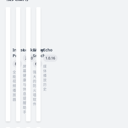
Infuse
LookAway
Little
Echo
Pro
Snitch
2.3.0
1.0.16
8.5
6.5
屏
媒
幕
体
全
强
健
播
能
大
康
放
视
的
与
历
频
防
休
史
播
火
息
放
墙
提
器
软
醒
件
助
手