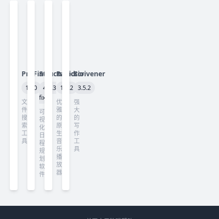
ProFind
Structured
Radiccio
Scrivener
1.40
4.5.3
1.4.2
3.5.2
fix
文
优
强
件
雅
大
可
搜
的
的
视
索
原
写
化
工
生
作
日
具
音
工
程
乐
具
规
播
划
放
软
器
件