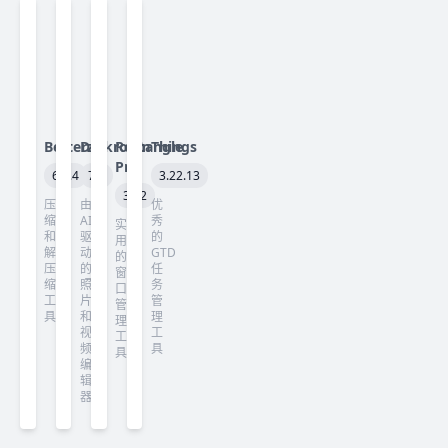
Betterzip
Darkroom
Rectangle
Things
Pro
6.0.4
7.3
3.22.13
3.82
压
由
优
缩
AI
秀
实
和
驱
的
用
解
动
GTD
的
压
的
任
窗
缩
照
务
口
工
片
管
管
具
和
理
理
视
工
工
频
具
具
编
辑
器