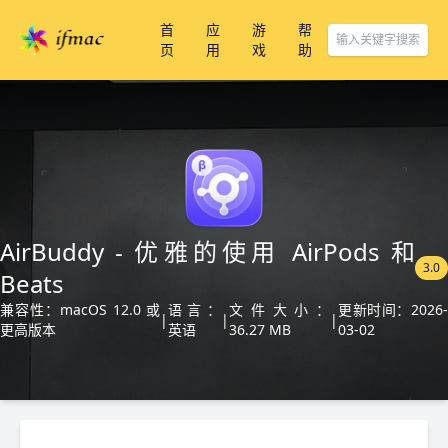
首
应
游
帮
页
用
戏
助
AirBuddy - 优雅的使用 AirPods 和
3.0
Beats
兼容性：macOS 12.0 或
语言：
文件大小：
更新时间：2026
|
|
|
更高版本
英语
36.27 MB
03-02