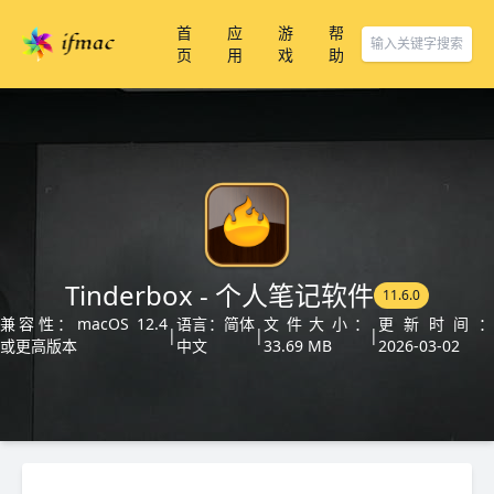
首
应
游
帮
页
用
戏
助
Tinderbox - 个人笔记软件
11.6.0
兼容性：macOS 12.4
语言：简体
文件大小：
更新时间：
|
|
|
或更高版本
中文
33.69 MB
2026-03-02