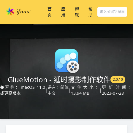
首
应
游
帮
页
用
戏
助
GlueMotion - 延时摄影制作软件
2.0.10
兼容性：macOS 11.0
语言：简体
文件大小：
更新时间：
|
|
|
或更高版本
中文
13.94 MB
2023-07-28