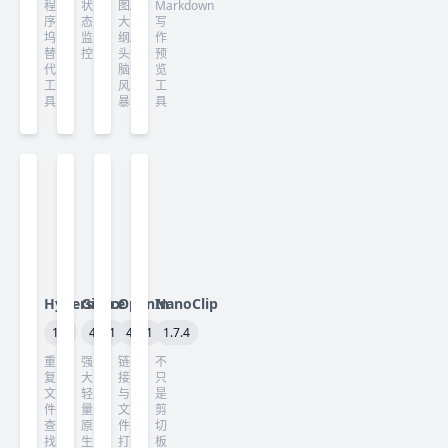
程
状
图/
Markdown
序
态
大
写
坞
监
纲/
作
替
控
头
预
代
脑
览
工
风
工
具
暴
具
Hyperspace
Gitfox
OpenIn
NanoClip
1.7
4.7.1
4.4.1
1.7.4
重
强
链
不
复
大
接
只
文
轻
与
是
件
量
文
剪
查
原
件
切
找
生
打
板