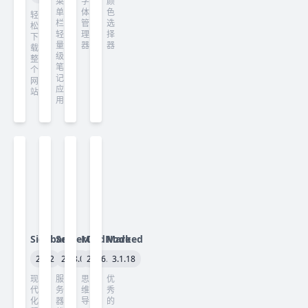
菜
字
颜
单
体
色
轻
栏
管
选
松
轻
理
择
下
量
器
器
载
级
整
笔
个
记
网
应
站
用
Sidebar
ServerCat
MindNode
Marked
2.2.2
26.8.0
2026.4.2
3.1.18
现
服
思
优
代
务
维
秀
化
器
导
的