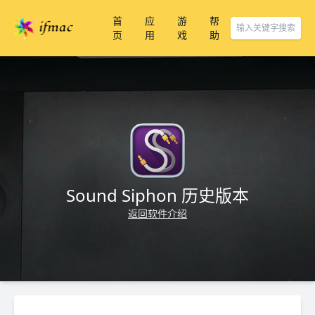
首
应
游
帮
页
用
戏
助
Sound Siphon 历史版本
返回软件介绍