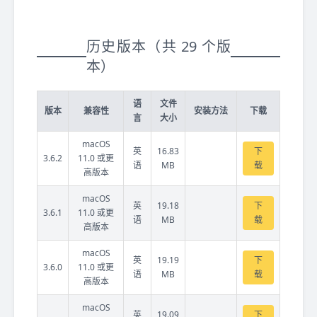
历史版本（共 29 个版
本）
语
文件
版本
兼容性
安装方法
下载
言
大小
macOS
英
16.83
下
3.6.2
11.0 或更
语
MB
载
高版本
macOS
英
19.18
下
3.6.1
11.0 或更
语
MB
载
高版本
macOS
英
19.19
下
3.6.0
11.0 或更
语
MB
载
高版本
macOS
英
19.09
下