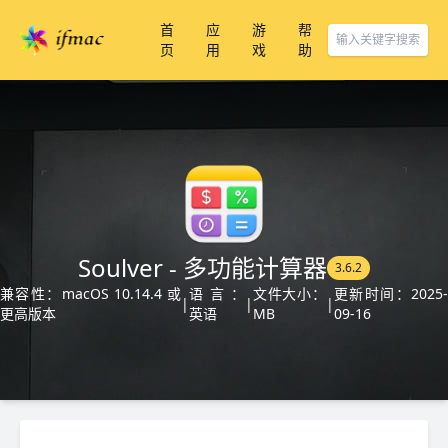
首
应
游
帮
页
用
戏
助
Soulver - 多功能计算器
3.6.2
兼容性：macOS 10.14.4 或
语言：
文件大小：
更新时间：2025-
|
|
|
更高版本
英语
MB
09-16