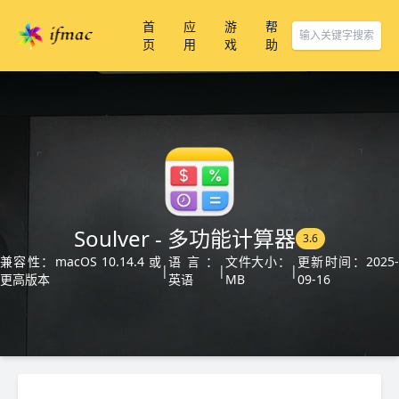
首
应
游
帮
页
用
戏
助
Soulver - 多功能计算器
3.6
兼容性：macOS 10.14.4 或
语言：
文件大小：
更新时间：2025-
|
|
|
更高版本
英语
MB
09-16