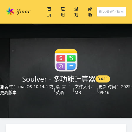
首
应
游
帮
页
用
戏
助
Soulver - 多功能计算器
3.4.11
兼容性：macOS 10.14.4 或
语言：
文件大小：
更新时间：2025-
|
|
|
更高版本
英语
MB
09-16