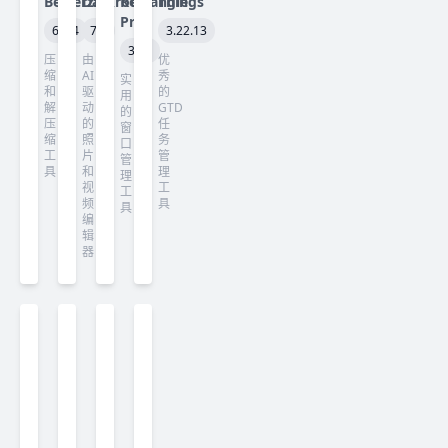
Betterzip
Darkroom
Rectangle
Things
Pro
6.0.4
7.3
3.22.13
3.82
压
由
优
缩
AI
秀
实
和
驱
的
用
解
动
GTD
的
压
的
任
窗
缩
照
务
口
工
片
管
管
具
和
理
理
视
工
工
频
具
具
编
辑
器