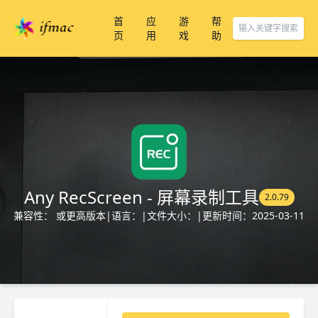
首
应
游
帮
页
用
戏
助
Any RecScreen - 屏幕录制工具
2.0.79
兼容性： 或更高版本
|
语言：
|
文件大小：
|
更新时间：2025-03-11