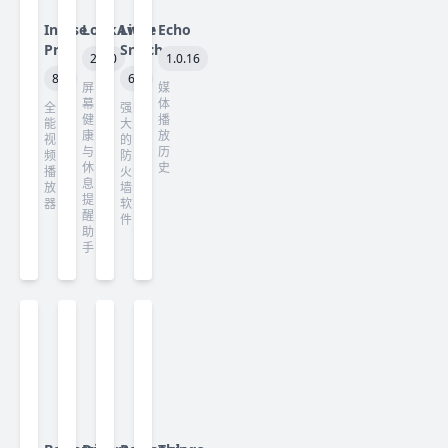
Infuse
LookAway
Little
Echo
Pro
Snitch
2.3.0
1.0.16
8.5
6.5
屏
媒
幕
体
全
强
健
播
能
大
康
放
视
的
与
历
频
防
休
史
播
火
息
放
墙
提
器
软
醒
件
助
手