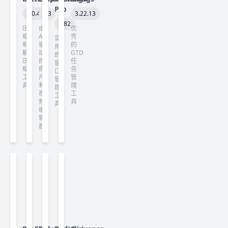
Pro
6.0.4
7.3
3.22.13
3.82
压
由
优
缩
AI
秀
实
和
驱
的
用
解
动
GTD
的
压
的
任
窗
缩
照
务
口
工
片
管
管
具
和
理
理
视
工
工
频
具
具
编
辑
器