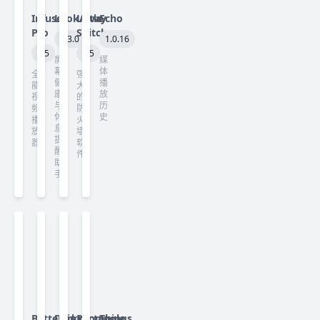
Infuse
LookAway
Little
Echo
Pro
Snitch
2.3.0
1.0.16
8.5
6.5
屏
媒
幕
体
全
强
健
播
能
大
康
放
视
的
与
历
频
防
休
史
播
火
息
放
墙
提
器
软
醒
件
助
手
Betterzip
Darkroom
Rectangle
Things