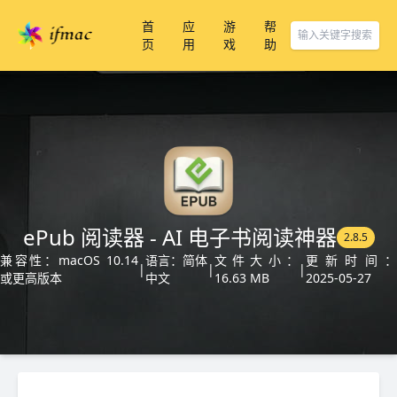
首
应
游
帮
页
用
戏
助
ePub 阅读器 - AI 电子书阅读神器
2.8.5
兼容性：macOS 10.14
语言：简体
文件大小：
更新时间
|
|
|
或更高版本
中文
16.63 MB
2025-05-27