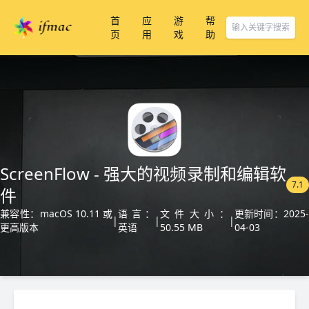
首
应
游
帮
页
用
戏
助
ScreenFlow - 强大的视频录制和编辑软
7.1
件
兼容性：macOS 10.11 或
语言：
文件大小：
更新时间：2025-
|
|
|
更高版本
英语
50.55 MB
04-03