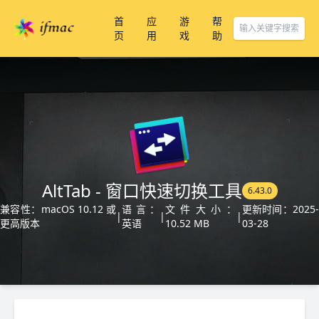
首
应
游
帮
页
用
戏
助
AltTab - 窗口快速切换工具
6.43.0
兼容性：macOS 10.12 或
语言：
文件大小：
更新时间：2025-
|
|
|
更高版本
英语
10.52 MB
03-28