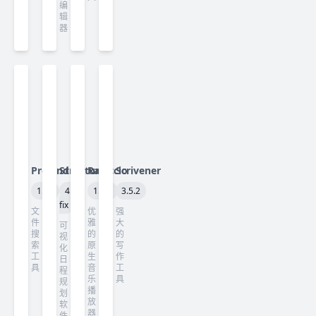
编
辑
器
ProFind
Structured
Radiccio
Scrivener
1.40
4.5.3
1.4.2
3.5.2
fix
文
优
强
件
雅
大
可
搜
的
的
视
索
原
写
化
工
生
作
日
具
音
工
程
乐
具
规
播
划
放
软
器
件