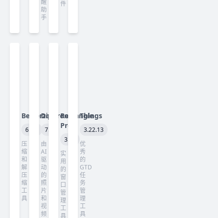
醒
件
助
手
Betterzip
Darkroom
Rectangle
Things
Pro
6.0.4
7.3
3.22.13
3.82
压
由
优
缩
AI
秀
实
和
驱
的
用
解
动
GTD
的
压
的
任
窗
缩
照
务
口
工
片
管
管
具
和
理
理
视
工
工
频
具
具