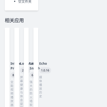
空文件夹
相关应用
Infuse
LookAway
Little
Echo
Pro
Snitch
2.3.0
1.0.16
8.5
6.5
屏
媒
幕
体
全
强
健
播
能
大
康
放
视
的
与
历
频
防
休
史
播
火
息
放
墙
提
器
软