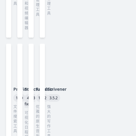
具
和
理
理
视
工
工
频
具
具
编
辑
器
ProFind
Structured
Radiccio
Scrivener
1.40
4.5.3
1.4.2
3.5.2
fix
文
优
强
件
雅
大
可
搜
的
的
视
索
原
写
化
工
生
作
日
具
音
工
程
乐
具