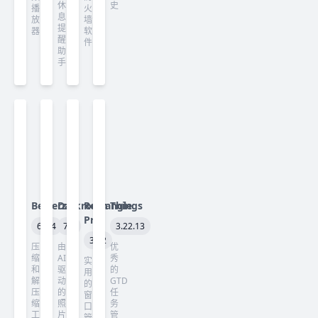
休
史
播
火
息
放
墙
提
器
软
醒
件
助
手
Betterzip
Darkroom
Rectangle
Things
Pro
6.0.4
7.3
3.22.13
3.82
压
由
优
缩
AI
秀
实
和
驱
的
用
解
动
GTD
的
压
的
任
窗
缩
照
务
口
工
片
管
管