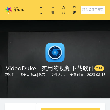
首
应
游
帮
页
用
戏
助
VideoDuke - 实用的视频下载软件
2.14
兼容性： 或更高版本
|
语言：
|
文件大小：
|
更新时间：2023-08-18