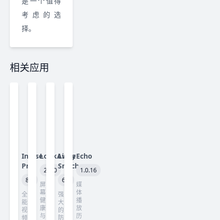
是一个值得
考虑的选
择。
相关应用
Infuse
LookAway
Little
Echo
Pro
Snitch
2.3.0
1.0.16
8.5
6.5
屏
媒
幕
体
全
强
健
播
能
大
康
放
视
的
与
历
频
防