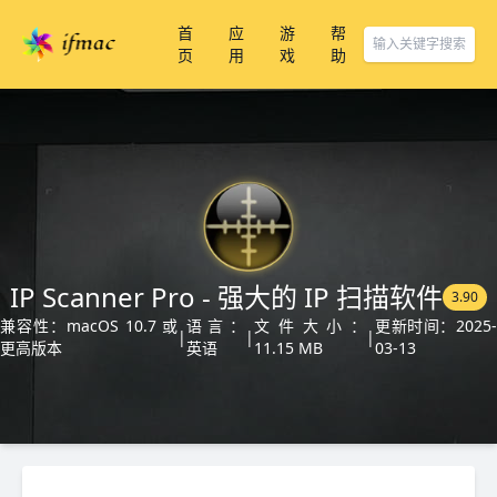
首
应
游
帮
页
用
戏
助
IP Scanner Pro - 强大的 IP 扫描软件
3.90
兼容性：macOS 10.7 或
语言：
文件大小：
更新时间：2025
|
|
|
更高版本
英语
11.15 MB
03-13