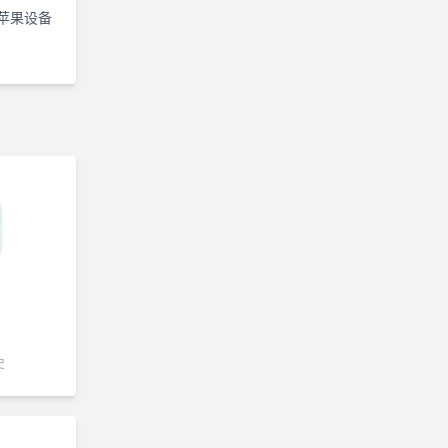
于苹果设备
史