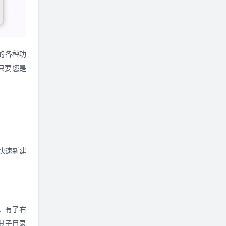
要的各种功
只要您是
您快速新建
。有了右
其子目录