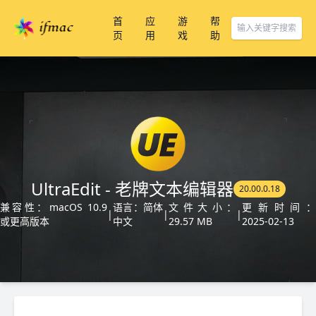
首
应
游
帮
页
用
戏
助
UltraEdit - 老牌文本编辑器
20.00.0.18
兼容性：macOS 10.9
语言：简体
文件大小：
更新时间：
|
|
|
或更高版本
中文
29.57 MB
2025-02-13