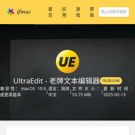
首
应
游
帮
页
用
戏
助
UltraEdit - 老牌文本编辑器
18.00.0.66
兼容性：macOS 10.9
语言：简体
文件大小：
更新时间：
|
|
|
或更高版本
中文
53.75 MB
2025-02-13