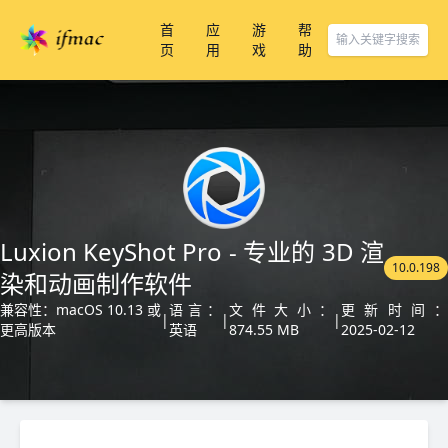
首
应
游
帮
页
用
戏
助
Luxion KeyShot Pro - 专业的 3D 渲
10.0.198
染和动画制作软件
兼容性：macOS 10.13 或
语言：
文件大小：
更新时间：
|
|
|
更高版本
英语
874.55 MB
2025-02-12