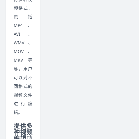
频格式，
包括
MP4、
AVI、
WMV、
MOV、
MKV 等
等，用户
可以对不
同格式的
视频文件
进行编
辑。
提供多
种视频
编辑功