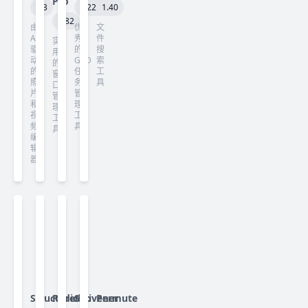
Pro
7.3
3.22.13
1.40
3.82
由
优
文
AI
秀
件
实
驱
的
搜
用
动
GTD
索
的
的
任
工
窗
照
务
具
口
片
管
管
和
理
理
视
工
工
频
具
具
编
辑
器
Structured
Radiccio
Scrivener
Permute