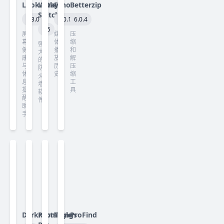
LookAway
Little
Echo
Betterzip
Snitch
2.3.0
1.0.16
6.0.4
6.5
屏
媒
压
幕
体
缩
强
健
播
和
大
康
放
解
的
与
历
压
防
休
史
缩
火
息
工
墙
提
具
软
醒
件
助
手
Darkroom
Rectangle
Things
ProFind