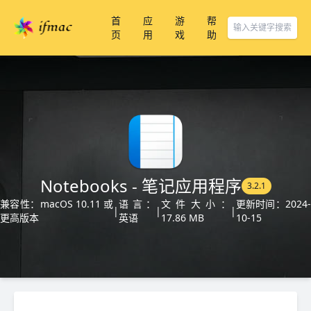
首
应
游
帮
页
用
戏
助
Notebooks - 笔记应用程序
3.2.1
兼容性：macOS 10.11 或
语言：
文件大小：
更新时间：2024-
|
|
|
更高版本
英语
17.86 MB
10-15