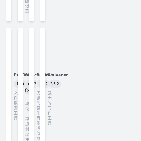
编
辑
器
ProFind
Structured
Radiccio
Scrivener
1.40
4.5.3
1.4.2
3.5.2
fix
文
优
强
件
雅
大
可
搜
的
的
视
索
原
写
化
工
生
作
日
具
音
工
程
乐
具
规
播
划
放
软
器
件