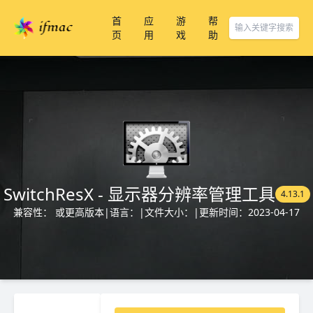
首
应
游
帮
页
用
戏
助
SwitchResX - 显示器分辨率管理工具
4.13.1
兼容性： 或更高版本
|
语言：
|
文件大小：
|
更新时间：2023-04-17