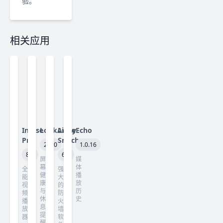
验。
相关应用
Infuse
LookAway
Little
Echo
Pro
Snitch
2.3.0
1.0.16
8.5
6.5
屏
媒
幕
体
全
强
健
播
能
大
康
放
视
的
与
历
频
防
休
史
播
火
息
放
墙
提
器
软
醒