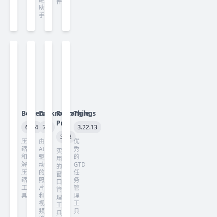
件
助
手
Betterzip
Darkroom
Rectangle
Things
Pro
6.0.4
7.3
3.22.13
3.82
压
由
优
缩
AI
秀
实
和
驱
的
用
解
动
GTD
的
压
的
任
窗
缩
照
务
口
工
片
管
管
具
和
理
理
视
工
工
频
具
具