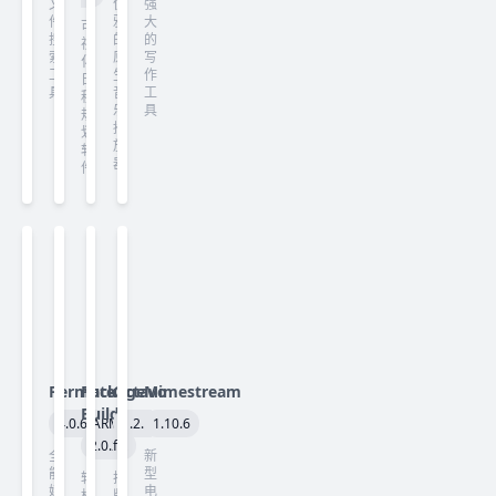
文
优
强
件
雅
大
可
搜
的
的
视
索
原
写
化
工
生
作
日
具
音
工
程
乐
具
规
播
划
放
软
器
件
Permute
Package
Octavo
Mimestream
Builder
4.0.6(ARM)
1.2.1
1.10.6
2.0.2
fix
全
新
能
型
轻
排
媒
电
松
版