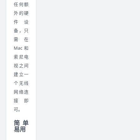
任何额
外的硬
件设
备，只
需在
Mac 和
索尼电
视之间
建立一
个无线
网络连
接即
可。
简单
易用