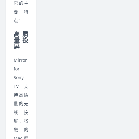
它的主
要特
点：
高质
量投
屏
Mirror
for
Sony
TV 支
持高质
量的无
线投
屏，将
您的
Mac 屏