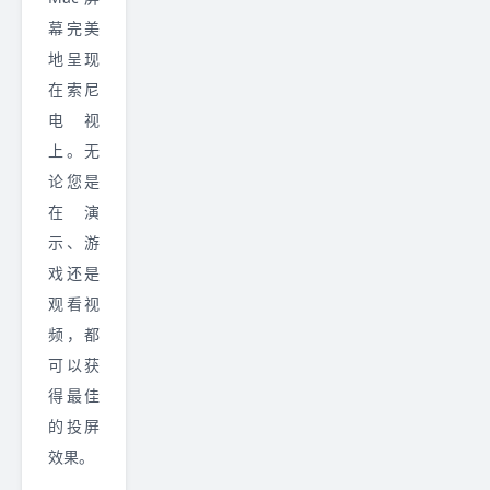
幕完美
地呈现
在索尼
电视
上。无
论您是
在演
示、游
戏还是
观看视
频，都
可以获
得最佳
的投屏
效果。