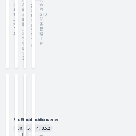
缩
AI
秀
实
和
驱
的
用
解
动
GTD
的
压
的
任
窗
缩
照
务
口
工
片
管
管
具
和
理
理
视
工
工
频
具
具
编
辑
器
ProFind
Structured
Radiccio
Scrivener
1.40
4.5.3
1.4.2
3.5.2
fix