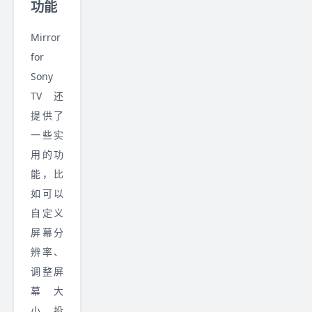
功能
Mirror
for
Sony
TV 还
提供了
一些实
用的功
能，比
如可以
自定义
屏幕分
辨率、
调整屏
幕大
小、投