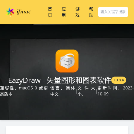
首
应
游
帮
页
用
戏
助
EazyDraw - 矢量图形和图表软件
10.8.4
兼容性：macOS 0 或更
语言：简体
文件大
更新时间：2023-
|
|
|
高版本
中文
小：
10-09