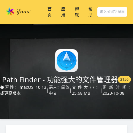
首
应
游
帮
页
用
戏
助
Path Finder - 功能强大的文件管理器
2156
兼容性：macOS 10.13
语言：简体
文件大小：
更新时间
|
|
|
或更高版本
中文
25.68 MB
2023-10-08