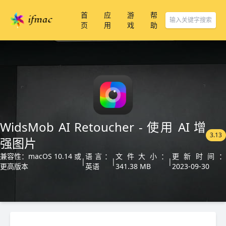
首
应
游
帮
页
用
戏
助
WidsMob AI Retoucher - 使用 AI 增
3.13
强图片
兼容性：macOS 10.14 或
语言：
文件大小：
更新时间：
|
|
|
更高版本
英语
341.38 MB
2023-09-30