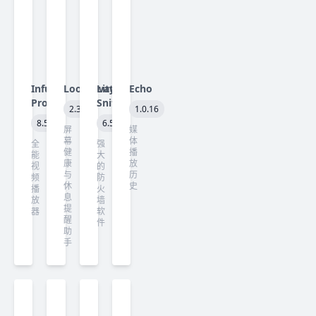
Infuse
LookAway
Little
Echo
Pro
Snitch
2.3.0
1.0.16
8.5
6.5
屏
媒
幕
体
全
强
健
播
能
大
康
放
视
的
与
历
频
防
休
史
播
火
息
放
墙
提
器
软
醒
件
助
手