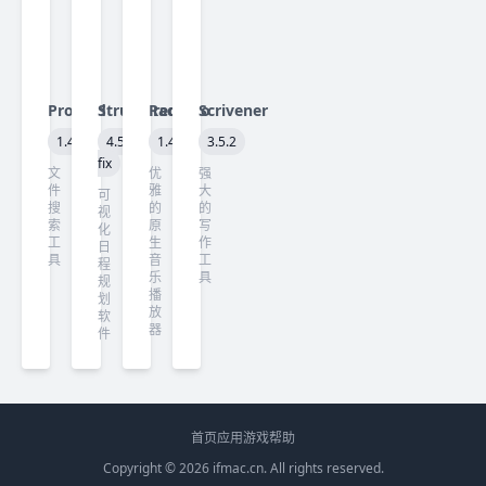
ProFind
Structured
Radiccio
Scrivener
1.40
4.5.3
1.4.2
3.5.2
fix
文
优
强
件
雅
大
可
搜
的
的
视
索
原
写
化
工
生
作
日
具
音
工
程
乐
具
规
播
划
放
软
器
件
首页
应用
游戏
帮助
Copyright © 2026
ifmac.cn
. All rights reserved.