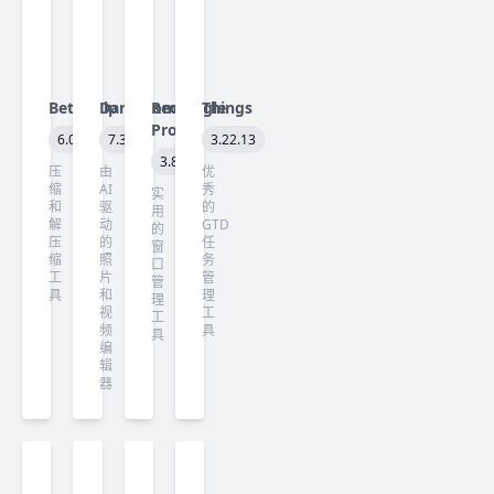
Betterzip
Darkroom
Rectangle
Things
Pro
6.0.4
7.3
3.22.13
3.82
压
由
优
缩
AI
秀
实
和
驱
的
用
解
动
GTD
的
压
的
任
窗
缩
照
务
口
工
片
管
管
具
和
理
理
视
工
工
频
具
具
编
辑
器