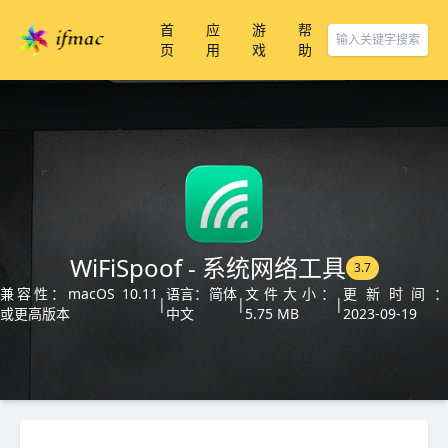
首
应
游
帮
页
用
戏
助
WiFiSpoof - 系统网络工具
3.7
兼容性：macOS 10.11
语言：简体
文件大小：
更新时间：
|
|
|
或更高版本
中文
5.75 MB
2023-09-19