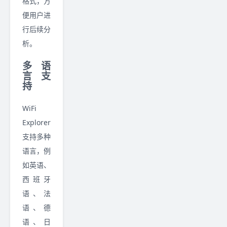
格式，方
便用户进
行后续分
析。
多语
言支
持
WiFi
Explorer
支持多种
语言，例
如英语、
西班牙
语、法
语、德
语、日