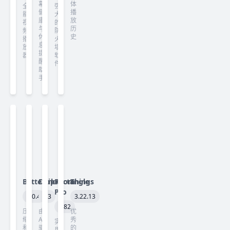
幕
体
全
强
健
播
能
大
康
放
视
的
与
历
频
防
休
史
播
火
息
放
墙
提
器
软
醒
件
助
手
Betterzip
Darkroom
Rectangle
Things
Pro
6.0.4
7.3
3.22.13
3.82
压
由
优
缩
AI
秀
实
和
驱
的
用