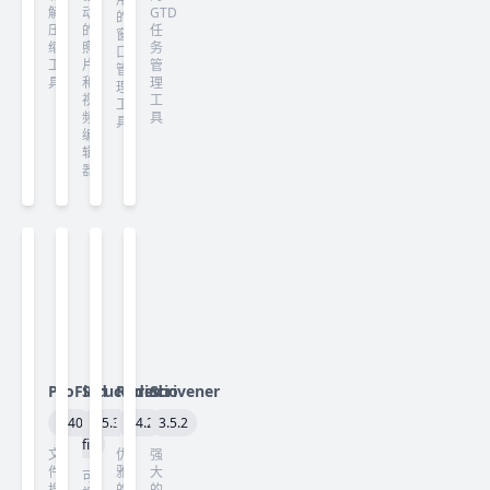
解
动
GTD
的
压
的
任
窗
缩
照
务
口
工
片
管
管
具
和
理
理
视
工
工
频
具
具
编
辑
器
ProFind
Structured
Radiccio
Scrivener
1.40
4.5.3
1.4.2
3.5.2
fix
文
优
强
件
雅
大
可
搜
的
的