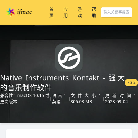
首
应
游
帮
页
用
戏
助
Native Instruments Kontakt - 强大
7.3.2
的音乐制作软件
兼容性：macOS 10.15 或
语言：
文件大小：
更新时间：
|
|
|
更高版本
英语
806.03 MB
2023-09-04