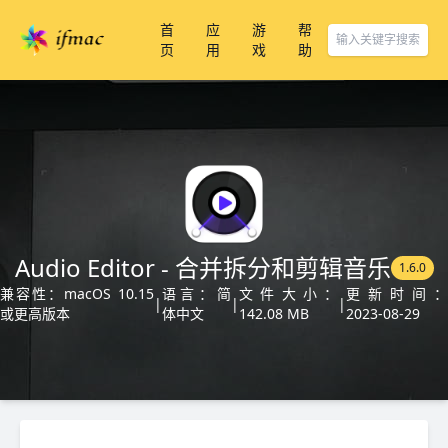
首
应
游
帮
页
用
戏
助
Audio Editor - 合并拆分和剪辑音乐
1.6.0
兼容性：macOS 10.15
语言：简
文件大小：
更新时间
|
|
|
或更高版本
体中文
142.08 MB
2023-08-29