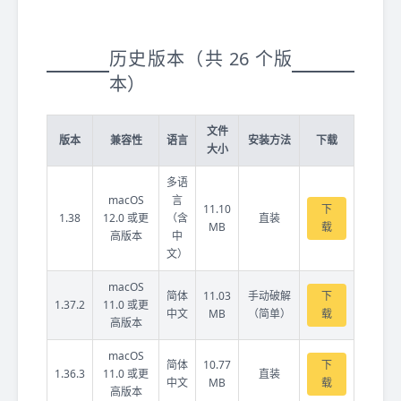
历史版本（共 26 个版
本）
文件
版本
兼容性
语言
安装方法
下载
大小
多语
macOS
言
11.10
下
1.38
12.0 或更
（含
直装
MB
载
高版本
中
文）
macOS
简体
11.03
手动破解
下
1.37.2
11.0 或更
中文
MB
（简单）
载
高版本
macOS
简体
10.77
下
1.36.3
11.0 或更
直装
中文
MB
载
高版本