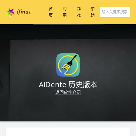
首
应
游
帮
页
用
戏
助
AlDente 历史版本
返回软件介绍