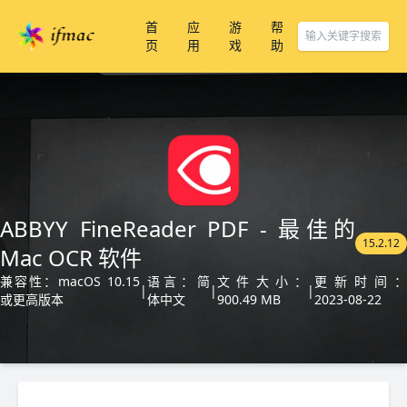
首
应
游
帮
页
用
戏
助
ABBYY FineReader PDF - 最佳的
15.2.12
Mac OCR 软件
兼容性：macOS 10.15
语言：简
文件大小：
更新时间
|
|
|
或更高版本
体中文
900.49 MB
2023-08-22