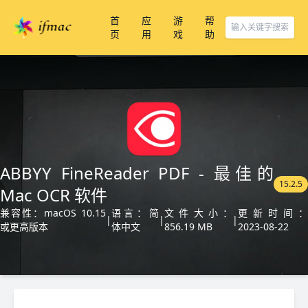
首
应
游
帮
页
用
戏
助
ABBYY FineReader PDF - 最佳的
15.2.5
Mac OCR 软件
兼容性：macOS 10.15
语言：简
文件大小：
更新时间
|
|
|
或更高版本
体中文
856.19 MB
2023-08-22