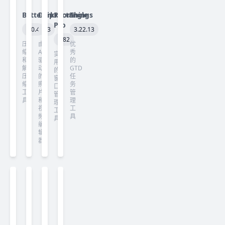
Betterzip
Darkroom
Rectangle
Things
Pro
6.0.4
7.3
3.22.13
3.82
压
由
优
缩
AI
秀
实
和
驱
的
用
解
动
GTD
的
压
的
任
窗
缩
照
务
口
工
片
管
管
具
和
理
理
视
工
工
频
具
具
编
辑
器