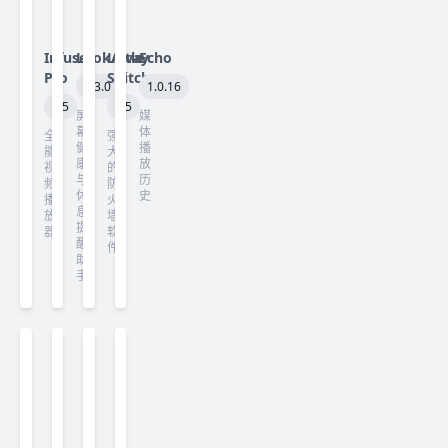
Infuse
LookAway
Little
Echo
Pro
Snitch
2.3.0
1.0.16
8.5
6.5
屏
媒
幕
体
全
强
健
播
能
大
康
放
视
的
与
历
频
防
休
史
播
火
息
放
墙
提
器
软
醒
件
助
手