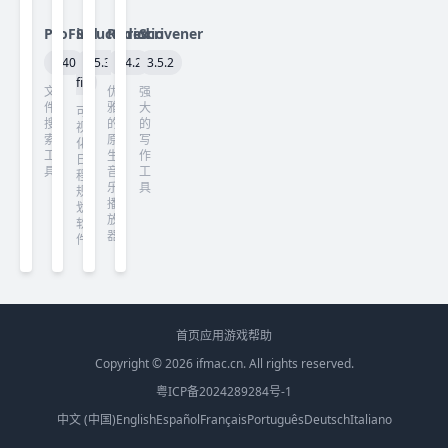
ProFind
Structured
Radiccio
Scrivener
1.40
4.5.3
1.4.2
3.5.2
fix
文
优
强
件
雅
大
可
搜
的
的
视
索
原
写
化
工
生
作
日
具
音
工
程
乐
具
规
播
划
放
软
器
件
首页
应用
游戏
帮助
Copyright © 2026
ifmac.cn
. All rights reserved.
粤ICP备2024289284号-1
中文 (中国)
English
Español
Français
Português
Deutsch
Italiano