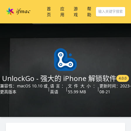
首
应
游
帮
页
用
戏
助
UnlockGo - 强大的 iPhone 解锁软件
4.0.0
兼容性：macOS 10.10 或
语言：
文件大小：
更新时间：2023-
|
|
|
更高版本
英语
55.99 MB
08-21