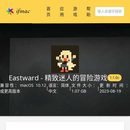
首
应
游
帮
页
用
戏
助
Eastward - 精致迷人的冒险游戏
1.1.0c
兼容性：macOS 10.12
语言：简体
文件大小：
更新时间：
|
|
|
或更高版本
中文
1.07 GB
2023-08-19