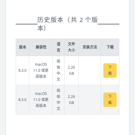
历史版本（共 2 个版
本）
语
文件
版本
兼容性
安装方法
下载
言
大小
简
macOS
体
2.26
下
8.3.0
11.0 或更
中
GB
载
高版本
文
简
macOS
体
2.26
下
8.3.0
11.0 或更
中
GB
载
高版本
文