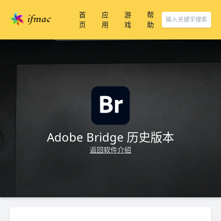
首
应
游
帮
页
用
戏
助
Adobe Bridge 历史版本
返回软件介绍