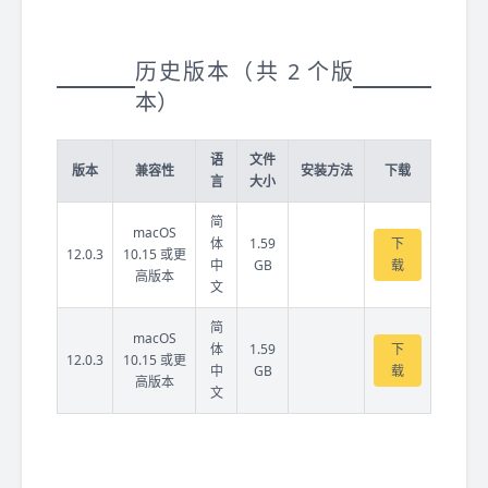
历史版本（共 2 个版
本）
语
文件
版本
兼容性
安装方法
下载
言
大小
简
macOS
体
1.59
下
12.0.3
10.15 或更
中
GB
载
高版本
文
简
macOS
体
1.59
下
12.0.3
10.15 或更
中
GB
载
高版本
文